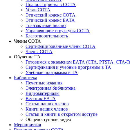
Правила приема в СОТА
Устав СОТА
Этический кодекс СОТА
Этический кодекс ЕАТА
Транзактный анализ
Управляющие структуры СОТА
Благотворительность
Члены СОТА
Сертифицированные члены СОТА
Члены СОТА
Обучение ТА
Готовимся к экзаменам ЕАТА (СТА, PTSTA, СТА-Tr
Сертификация и учебные программы в ТА
Учебные программы в ТА
Библиотека
Печатные издания
Электронная библиотека
Видеоматериалы
Вестник ЕАТА
Статьи наших членов
Книги наших членов
Статьи и книги в открытом доступе
Общедоступные видео
Мероприятия
Вступить в члены СОТА