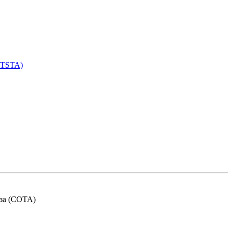
 TSTA)
иза (СОТА)