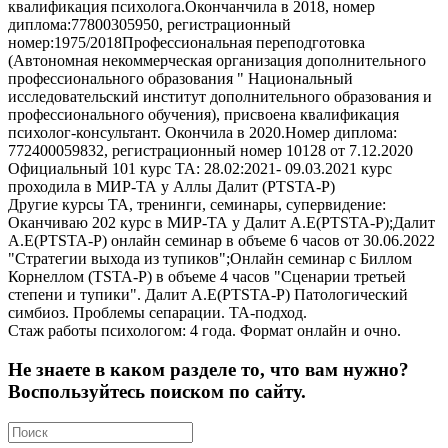
квалификация психолога.Окончанчила в 2018, номер
диплома:77800305950, регистрационный
номер:1975/2018Профессиональная переподготовка
(Автономная некоммерческая организация дополнительного
профессионального образования " Национальный
исследовательский институт дополнительного образования и
профессионального обучения), присвоена квалификация
психолог-консультант. Окончила в 2020.Номер диплома:
772400059832, регистрационный номер 10128 от 7.12.2020
Официальный 101 курс ТА: 28.02:2021- 09.03.2021 курс
проходила в МИР-ТА у Аллы Далит (PTSTA-Р)
Другие курсы ТА, тренинги, семинары, супервидение:
Оканчиваю 202 курс в МИР-ТА у Далит А.Е(PTSTA-Р);Далит
А.Е(PTSTA-Р) онлайн семинар в объеме 6 часов от 30.06.2022
"Стратегии выхода из тупиков";Онлайн семинар с Биллом
Корнеллом (TSTA-P) в объеме 4 часов "Сценарии третьей
степени и тупики". Далит А.Е(PTSTA-Р) Патологический
симбиоз. Проблемы сепарации. ТА-подход.
Стаж работы психологом: 4 года. Формат онлайн и очно.
Не знаете в каком разделе то, что вам нужно?
Воспользуйтесь поиском по сайту.