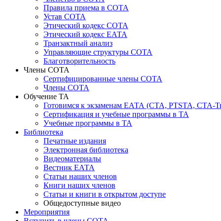
Правила приема в СОТА
Устав СОТА
Этический кодекс СОТА
Этический кодекс ЕАТА
Транзактный анализ
Управляющие структуры СОТА
Благотворительность
Члены СОТА
Сертифицированные члены СОТА
Члены СОТА
Обучение ТА
Готовимся к экзаменам ЕАТА (СТА, PTSTA, СТА-Tr
Сертификация и учебные программы в ТА
Учебные программы в ТА
Библиотека
Печатные издания
Электронная библиотека
Видеоматериалы
Вестник ЕАТА
Статьи наших членов
Книги наших членов
Статьи и книги в открытом доступе
Общедоступные видео
Мероприятия
Вступить в члены СОТА