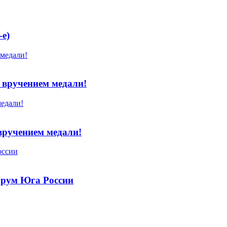
e)
 вручением медали!
вручением медали!
орум Юга России