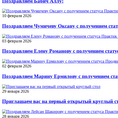
Поздравляем Бабич Аллу!
10 февраля 2026
Поздравляем Чумичеву Оксану с получением ста
03 февраля 2026
Поздравляем Елену Романову с получением стату
02 февраля 2026
Поздравляем Марину Ермилову с получением ста
29 января 2026
Приглашаем вас на первый открытый круглый с
28 января 2026