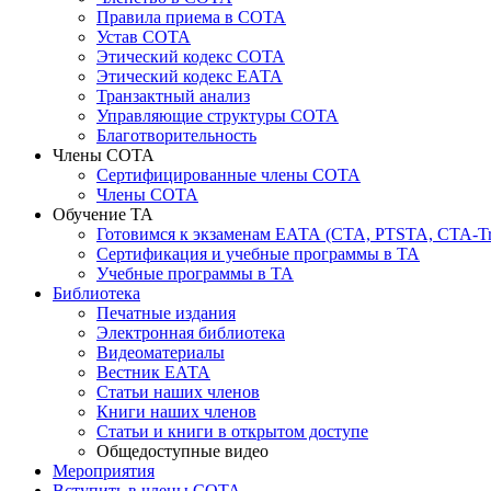
Правила приема в СОТА
Устав СОТА
Этический кодекс СОТА
Этический кодекс ЕАТА
Транзактный анализ
Управляющие структуры СОТА
Благотворительность
Члены СОТА
Сертифицированные члены СОТА
Члены СОТА
Обучение ТА
Готовимся к экзаменам ЕАТА (СТА, PTSTA, СТА-Tr
Сертификация и учебные программы в ТА
Учебные программы в ТА
Библиотека
Печатные издания
Электронная библиотека
Видеоматериалы
Вестник ЕАТА
Статьи наших членов
Книги наших членов
Статьи и книги в открытом доступе
Общедоступные видео
Мероприятия
Вступить в члены СОТА