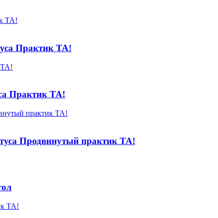
туса Практик ТА!
са Практик ТА!
туса Продвинутый практик ТА!
тол