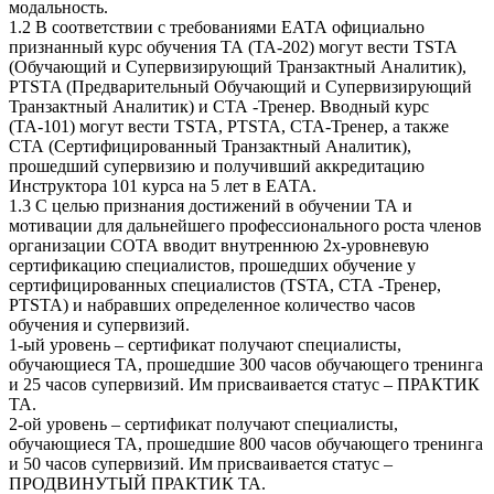
модальность.
1.2 В соответствии с требованиями ЕАТА официально
признанный курс обучения ТА (ТА-202) могут вести TSTA
(Обучающий и Супервизирующий Транзактный Аналитик),
PTSTA (Предварительный Обучающий и Супервизирующий
Транзактный Аналитик) и СТА -Тренер. Вводный курс
(ТА-101) могут вести TSTA, PTSTA, СТА-Тренер, а также
СТА (Сертифицированный Транзактный Аналитик),
прошедший супервизию и получивший аккредитацию
Инструктора 101 курса на 5 лет в ЕАТА.
1.3 С целью признания достижений в обучении ТА и
мотивации для дальнейшего профессионального роста членов
организации СОТА вводит внутреннюю 2х-уровневую
сертификацию специалистов, прошедших обучение у
сертифицированных специалистов (TSTA, СТА -Тренер,
РTSTA) и набравших определенное количество часов
обучения и супервизий.
1-ый уровень – сертификат получают специалисты,
обучающиеся ТА, прошедшие 300 часов обучающего тренинга
и 25 часов супервизий. Им присваивается статус – ПРАКТИК
ТА.
2-ой уровень – сертификат получают специалисты,
обучающиеся ТА, прошедшие 800 часов обучающего тренинга
и 50 часов супервизий. Им присваивается статус –
ПРОДВИНУТЫЙ ПРАКТИК ТА.